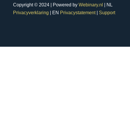
Copyright © 2024 | Powered by
Webinary.nl
| NL
Privacyverklaring
| EN
Privacystatement
|
Support