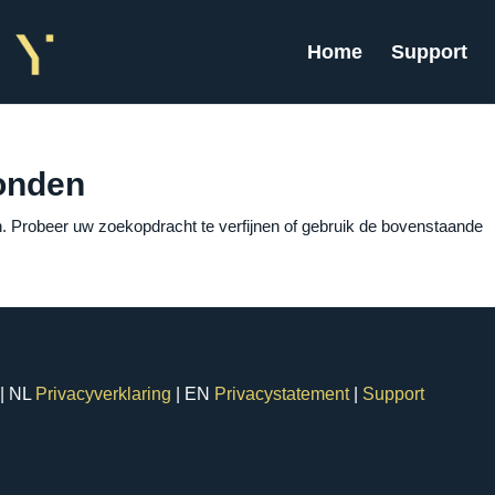
Home
Support
onden
. Probeer uw zoekopdracht te verfijnen of gebruik de bovenstaande
| NL
Privacyverklaring
| EN
Privacystatement
|
Support